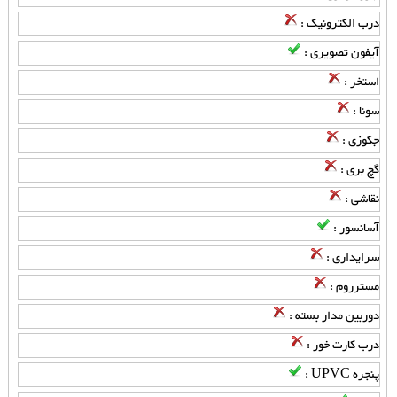
درب الکترونیک :
آیفون تصویری :
استخر :
سونا :
جکوزی :
گچ بری :
نقاشی :
آسانسور :
سرایداری :
مسترروم :
دوربین مدار بسته :
درب کارت خور :
پنجره UPVC :