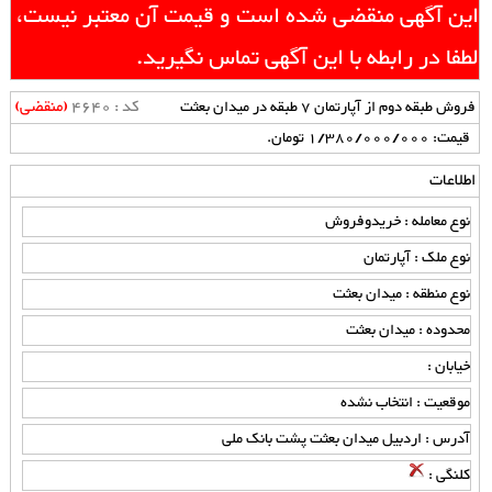
این آگهی منقضی شده است و قیمت آن معتبر نیست،
لطفا در رابطه با این آگهی تماس نگیرید.
کد : 4640
(منقضی)
فروش طبقه دوم از آپارتمان 7 طبقه در میدان بعثت
قیمت: 1/380/000/000 تومان.
اطلاعات
نوع معامله : خریدوفروش
نوع ملک : آپارتمان
نوع منطقه : میدان بعثت
محدوده : میدان بعثت
خیابان :
موقعیت : انتخاب نشده
آدرس : اردبیل میدان بعثت پشت بانک ملی
کلنگی :