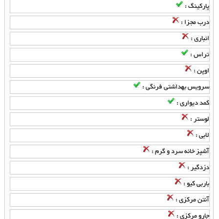
پارکینگ :
درب مجزا :
انباری :
تراس :
اوپن :
سرویس بهداشتی فرنگی :
کمد دیواری :
لوستر :
لابی :
آشپز خانه سرد و گرم :
دزدگیر :
باربی کیو :
آنتن مرکزی :
جارو مرکزی :