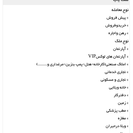
نوع معامله
پیش فروش
خریدوفروش
رهن واجاره
نوع ملک
آپارتمان
آپارتمان های لوکسVIP
املاک صنعتی(کارخانه-هتل-پمپ بنزین-مرغداری و........)
تجاری خدماتی
تجاری و مسکونی
خانه ویلایی
دفترکار
زمین
مطب پزشکی
مغازه
ویلا درحیران