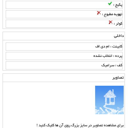
پکیج :
تهویه مطبوع :
کولر :
داخلی
کابینت : ام دی اف
پرده : انتخاب نشده
کف : سرامیک
تصاویر
برای مشاهده تصاویر در سایز بزرگ روی آن ها کلیک کنید !