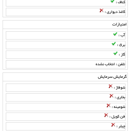
کناف :
کاغذ دیواری :
امتیازات
آب :
برق :
گاز :
تلفن : انتخاب نشده
گرمایش سرمایش
شوفاژ :
بخاری :
شومینه :
فن کویل :
چیلر :