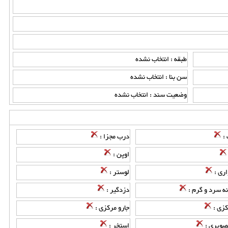
طبقه : انتخاب نشده
سن بنا : انتخاب نشده
وضعیت سند : انتخاب نشده
 :
درب مجزا :
اوپن :
اری :
لوستر :
نه سرد و گرم :
دزدگیر :
کزی :
جارو مرکزی :
صویری :
استخر :