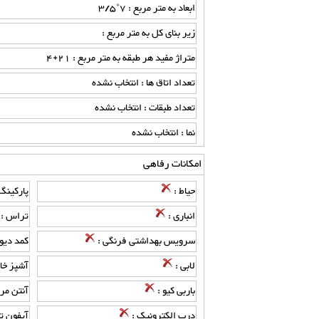
ابعاد به متر مربع : 7*3/5
زیر بنای کل به متر مربع :
متراژ مفید هر طبقه به متر مربع : 21+4
تعداد اتاق ها : انتخاب نشده
تعداد طبقات : انتخاب نشده
نما : انتخاب نشده
امکانات رفاهی
حیاط :
پارکینگ
انباری :
تراس :
سرویس بهداشتی فرنگی :
کمد دیو
لابی :
آشپز خا
باربی کیو :
آنتن مر
درب الکترونیک :
آیفون ت