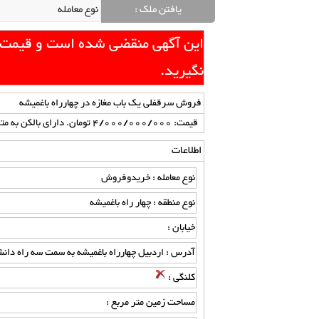
یافتن ملک :
این آگهی منقضی شده است و قیمت آن
نگیرید.
فروش سرقفلی یک باب مغازه در چهارراه باغمیشه
قیمت: 4/000/000/000 تومان. دارای بالکن به متراژ 4 متر. زمان ثبت: 1400/08/22
اطلاعات
نوع معامله : خریدوفروش
نوع منطقه : چهار راه باغمیشه
خیابان :
آدرس : اردبیل چهارراه باغمیشه به سمت سه راه دان
کلنگی :
مساحت زمین متر مربع :