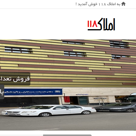
به املاک 118 خوش آمدید !
فروش تعداد
با