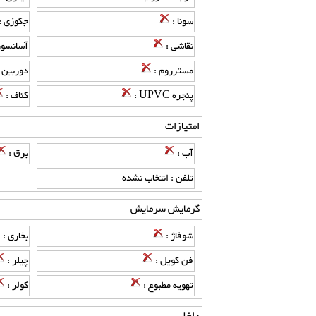
سونا :
جکوزی :
نقاشی :
آسانسور
مسترروم :
دوربین 
پنجره UPVC :
کناف :
امتیازات
آب :
برق :
تلفن : انتخاب نشده
گرمایش سرمایش
شوفاژ :
بخاری :
فن کویل :
چیلر :
تهویه مطبوع :
کولر :