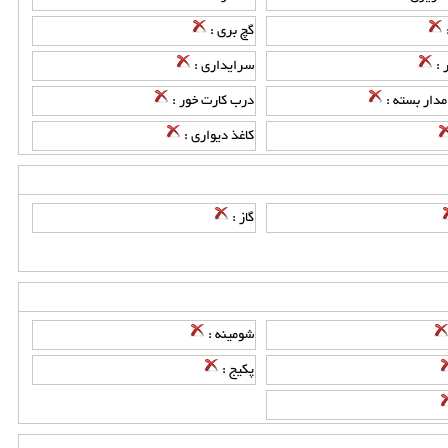
گچ بری :
 :
سرایداری :
مدار بسته :
درب کارت خور :
کاغذ دیواری :
گاز :
شومینه :
پکیج :