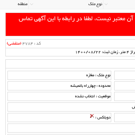
 معتبر نیست، لطفا در رابطه با این آگهی تماس
کد : 4784
(منقضی)
نوع ملک : مغازه
محدوده : چهارراه باغمیشه
موقعیت : انتخاب نشده
ش
دوبلکس :