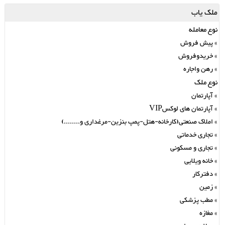
ملک یاب
نوع معامله
پیش فروش
خریدوفروش
رهن واجاره
نوع ملک
آپارتمان
آپارتمان های لوکسVIP
املاک صنعتی(کارخانه-هتل-پمپ بنزین-مرغداری و........)
تجاری خدماتی
تجاری و مسکونی
خانه ویلایی
دفترکار
زمین
مطب پزشکی
مغازه