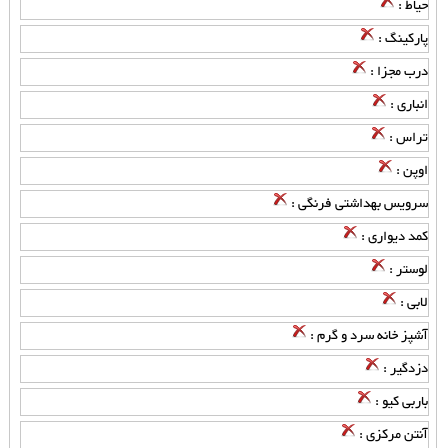
حیاط :
پارکینگ :
درب مجزا :
انباری :
تراس :
اوپن :
سرویس بهداشتی فرنگی :
کمد دیواری :
لوستر :
لابی :
آشپز خانه سرد و گرم :
دزدگیر :
باربی کیو :
آنتن مرکزی :