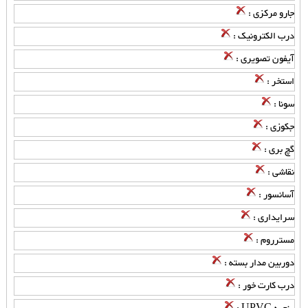
جارو مرکزی :
درب الکترونیک :
آیفون تصویری :
استخر :
سونا :
جکوزی :
گچ بری :
نقاشی :
آسانسور :
سرایداری :
مسترروم :
دوربین مدار بسته :
درب کارت خور :