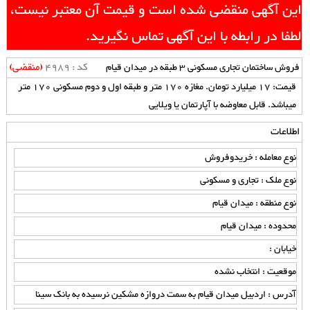
این آگهی منقضی شده است و قیمت آن معتبر نیست،
لطفا در رابطه با این آگهی تماس نگیرید.
کد : 4989
(منقضی)
فروش ساختمان تجاری مسکونی 3 طبقه در میدان قیام
قیمت: 17 میلیارد تومان. مغازه 170 متر و طبقه اول و دوم مسکونی 170 متر
میباشد. قابل معاوضه با آپارتمان یا ویلایی
اطلاعات
نوع معامله : خریدوفروش
نوع ملک : تجاری و مسکونی
نوع منطقه : میدان قیام
محدوده : میدان قیام
خیابان :
موقعیت : انتخاب نشده
آدرس : اردبیل میدان قیام به سمت دروازه مشکین نرسیده به بانک سینا