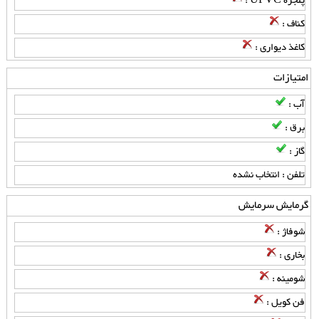
پنجره UPVC :
کناف :
کاغذ دیواری :
امتیازات
آب :
برق :
گاز :
تلفن : انتخاب نشده
گرمایش سرمایش
شوفاژ :
بخاری :
شومینه :
فن کویل :