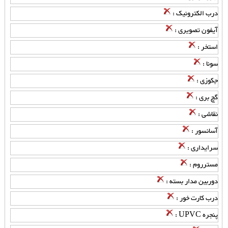
درب الکترونیک :
آیفون تصویری :
استخر :
سونا :
جکوزی :
گچ بری :
نقاشی :
آسانسور :
سرایداری :
مسترروم :
دوربین مدار بسته :
درب کارت خور :
پنجره UPVC :