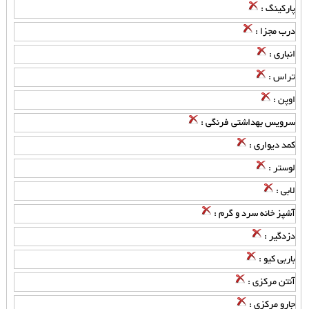
پارکینگ :
درب مجزا :
انباری :
تراس :
اوپن :
سرویس بهداشتی فرنگی :
کمد دیواری :
لوستر :
لابی :
آشپز خانه سرد و گرم :
دزدگیر :
باربی کیو :
آنتن مرکزی :
جارو مرکزی :