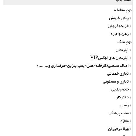
نوع معامله
پیش فروش
خریدوفروش
رهن واجاره
نوع ملک
آپارتمان
آپارتمان های لوکسVIP
املاک صنعتی(کارخانه-هتل-پمپ بنزین-مرغداری و........)
تجاری خدماتی
تجاری و مسکونی
خانه ویلایی
دفترکار
زمین
مطب پزشکی
مغازه
ویلا درحیران