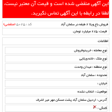
این آگهی منقضی شده است و قیمت آن معتبر نیست،
لطفا در رابطه با این آگهی تماس نگیرید.
کد : 5025
(منقضی)
فروش باغ ویلا 2 طبقه در سلمان آباد
قیمت: 2/5 میلیارد تومان.
اطلاعات
نوع معامله : خریدوفروش
نوع ملک : خانه ویلایی
نوع منطقه : میدان وحدت
محدوده : سلمان آباد
خیابان :
موقعیت : انتخاب نشده
آدرس : اردبیل سلمان آباد پشت مسکن مهر میر اشرف
کلنگی :