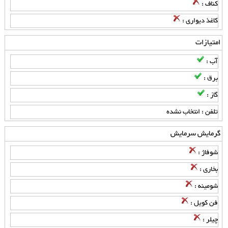
کناف :
کاغذ دیواری :
امتیازات
آب :
برق :
گاز :
تلفن : انتخاب نشده
گرمایش سرمایش
شوفاژ :
بخاری :
شومینه :
فن کویل :
چیلر :