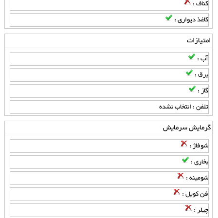
کناف :
کاغذ دیواری :
امتیازات
آب :
برق :
گاز :
تلفن : انتخاب نشده
گرمایش سرمایش
شوفاژ :
بخاری :
شومینه :
فن کویل :
چیلر :