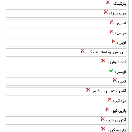
پارکینگ :
درب مجزا :
انباری :
تراس :
اوپن :
سرویس بهداشتی فرنگی :
کمد دیواری :
لوستر :
لابی :
آشپز خانه سرد و گرم :
دزدگیر :
باربی کیو :
آنتن مرکزی :
جارو مرکزی :