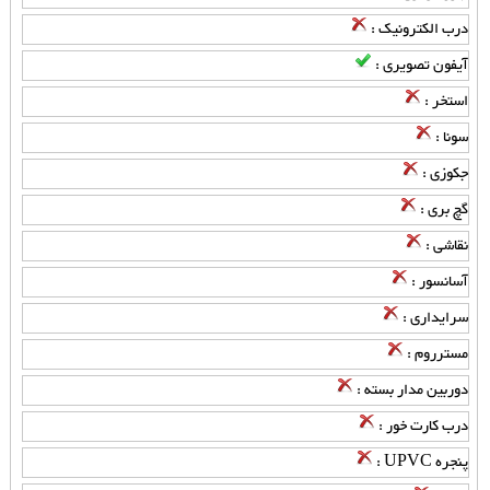
درب الکترونیک :
آیفون تصویری :
استخر :
سونا :
جکوزی :
گچ بری :
نقاشی :
آسانسور :
سرایداری :
مسترروم :
دوربین مدار بسته :
درب کارت خور :
پنجره UPVC :