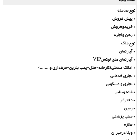
نوع معامله
پیش فروش
خریدوفروش
رهن واجاره
نوع ملک
آپارتمان
آپارتمان های لوکسVIP
املاک صنعتی(کارخانه-هتل-پمپ بنزین-مرغداری و........)
تجاری خدماتی
تجاری و مسکونی
خانه ویلایی
دفترکار
زمین
مطب پزشکی
مغازه
ویلا درحیران