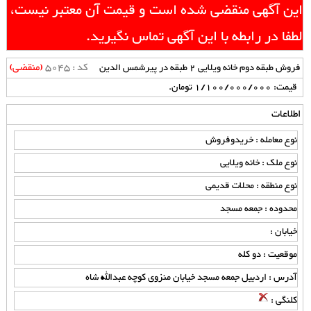
این آگهی منقضی شده است و قیمت آن معتبر نیست،
لطفا در رابطه با این آگهی تماس نگیرید.
کد : 5045
(منقضی)
فروش طبقه دوم خانه ویلایی 2 طبقه در پیرشمس الدین
قیمت: 1/100/000/000 تومان.
اطلاعات
نوع معامله : خریدوفروش
نوع ملک : خانه ویلایی
نوع منطقه : محلات قدیمی
محدوده : جمعه مسجد
خیابان :
موقعیت : دو کله
آدرس : اردبیل جمعه مسجد خیابان منزوی کوچه عبدالله شاه
کلنگی :