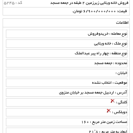
کد : 5245
فروش خانه ویلایی زیرزمین 2 طبقه در جمعه مسجد
قیمت: 6/900/000/000 تومان.
اطلاعات
نوع معامله : خریدوفروش
نوع ملک : خانه ویلایی
نوع منطقه : چهار راه پیر عبدالملک
محدوده : جمعه مسجد
خیابان :
موقعیت : انتخاب نشده
آدرس : اردبیل جمعه مسجد بر خیابان منزوی
کلنگی :
دوبلکس :
مساحت زمین متر مربع : 160
ابعاد به متر مربع : 8*21