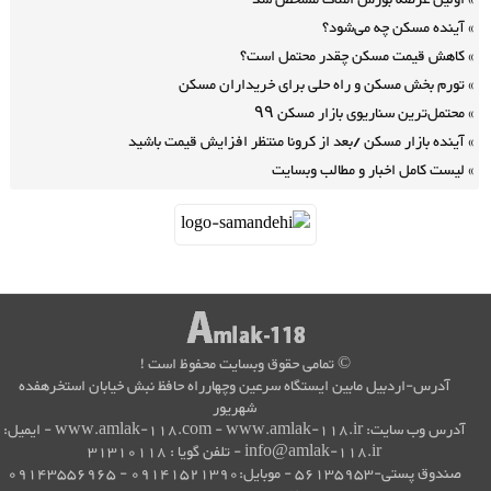
اولین عرضه بورس املاک مشخص شد
آینده مسکن چه می‌شود؟
کاهش قیمت مسکن چقدر محتمل است؟
تورم بخش مسکن و راه حلی برای خریداران مسکن
محتمل‌ترین سناریوی بازار مسکن ۹۹
آینده بازار مسکن /بعد از کرونا منتظر افزایش قیمت باشید
لیست کامل اخبار و مطالب وبسایت
© تمامی حقوق وبسایت محفوظ است !
آدرس-اردبیل مابین ایستگاه سرعین وچهارراه حافظ نبش خیابان استخرهفده
شهریور
آدرس وب سایت: www.amlak-118.com - www.amlak-118.ir - ایمیل:
info@amlak-118.ir - تلفن گویا : 31310118
صندوق پستی-56135953 - موبایل:09141521390 - 09143556965