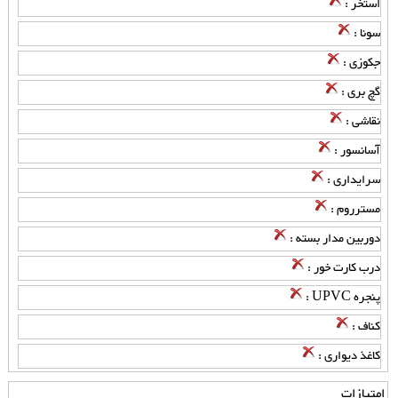
استخر :
سونا :
جکوزی :
گچ بری :
نقاشی :
آسانسور :
سرایداری :
مسترروم :
دوربین مدار بسته :
درب کارت خور :
پنجره UPVC :
کناف :
کاغذ دیواری :
امتیازات