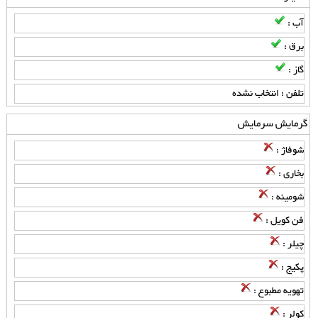
آب :
برق :
گاز :
تلفن : انتخاب نشده
گرمایش سرمایش
شوفاژ :
بخاری :
شومینه :
فن کویل :
چیلر :
پکیج :
تهویه مطبوع :
کولر :