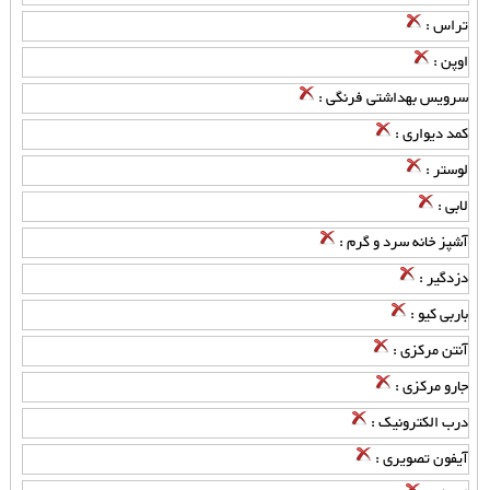
تراس :
اوپن :
سرویس بهداشتی فرنگی :
کمد دیواری :
لوستر :
لابی :
آشپز خانه سرد و گرم :
دزدگیر :
باربی کیو :
آنتن مرکزی :
جارو مرکزی :
درب الکترونیک :
آیفون تصویری :